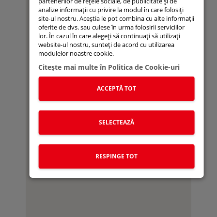
partenerilor de rețele sociale, de publicitate și de
analize informații cu privire la modul în care folosiți
site-ul nostru. Aceștia le pot combina cu alte informații
oferite de dvs. sau culese în urma folosirii serviciilor
lor. În cazul în care alegeți să continuați să utilizați
website-ul nostru, sunteți de acord cu utilizarea
modulelor noastre cookie.
Citeşte mai multe în Politica de Cookie-uri
ACCEPTĂ TOT
SELECTEAZĂ
RESPINGE TOT