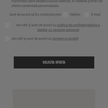
transmise către dealerul Suzuki selectat, în vederea primirii de
oferte comerciale personalizate.
Sunt de acord să fiu contactat prin:
Telefon
E-mail
Am citit și sunt de acord cu
politica de confidențialitate a
datelor cu caracter personal
Am citit și sunt de acord cu
termeni și condiții