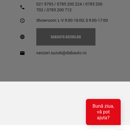
021 9793 / 0785 200 224 / 0785 200
702 / 0785 200 712
Showroom: L-V 9:00-18:00; S 9:00-17:00
DABAUTO.SUZUKI.RO
vanzari.suzuki@dabauto.ro
Bună ziua,
vă pot
ajuta?